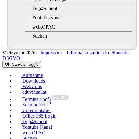
Digi4School
Youtube-Kanal
web.OPAC
Suchen
© elgym.at 2026
Impressum
Informationspflicht im Sinne der
DSGVO
Off-Canvas Toggle
Aufnahme
Downloads
WebUntis
eduvidual.at
Sep. 2026
Termine (.pdf)
Schulbuffet 🔗
Unterrichtsfrei
Office 365 Login
Digi4School
Youtube-Kanal
web.OPAC
Suchen