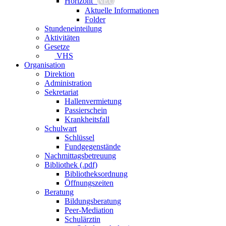
Horizont⁺
NEU
Aktuelle Informationen
Folder
Stundeneinteilung
Aktivitäten
Gesetze
VHS
Organisation
Direktion
Administration
Sekretariat
Hallenvermietung
Passierschein
Krankheitsfall
Schulwart
Schlüssel
Fundgegenstände
Nachmittagsbetreuung
Bibliothek (.pdf)
Bibliotheksordnung
Öffnungszeiten
Beratung
Bildungsberatung
Peer-Mediation
Schulärztin