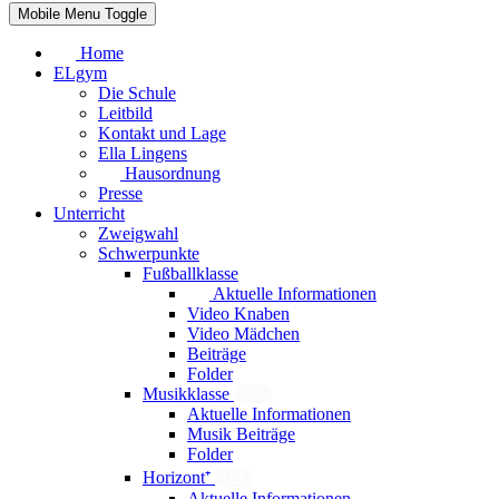
Mobile Menu Toggle
Home
ELgym
Die Schule
Leitbild
Kontakt und Lage
Ella Lingens
Hausordnung
Presse
Unterricht
Zweigwahl
Schwerpunkte
Fußballklasse
Aktuelle Informationen
Video Knaben
Video Mädchen
Beiträge
Folder
Musikklasse
NEU
Aktuelle Informationen
Musik Beiträge
Folder
Horizont⁺
NEU
Aktuelle Informationen