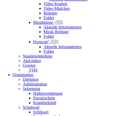
Video Knaben
Video Mädchen
Beiträge
Folder
Musikklasse
NEU
Aktuelle Informationen
Musik Beiträge
Folder
Horizont⁺
NEU
Aktuelle Informationen
Folder
Stundeneinteilung
Aktivitäten
Gesetze
VHS
Organisation
Direktion
Administration
Sekretariat
Hallenvermietung
Passierschein
Krankheitsfall
Schulwart
Schlüssel