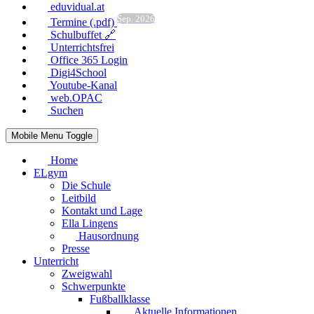
eduvidual.at
Sep. 2026
Termine (.pdf)
Schulbuffet 🔗
Unterrichtsfrei
Office 365 Login
Digi4School
Youtube-Kanal
web.OPAC
Suchen
Mobile Menu Toggle
Home
ELgym
Die Schule
Leitbild
Kontakt und Lage
Ella Lingens
Hausordnung
Presse
Unterricht
Zweigwahl
Schwerpunkte
Fußballklasse
Aktuelle Informationen