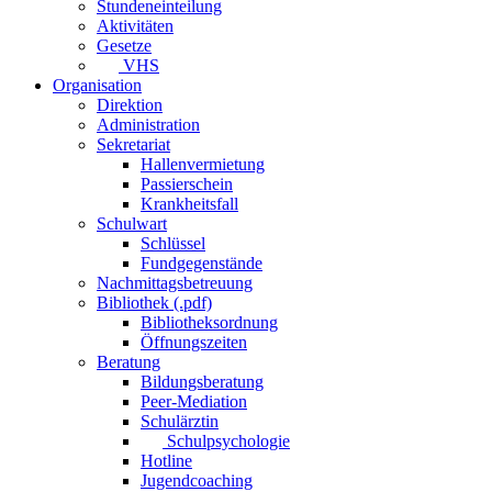
Stundeneinteilung
Aktivitäten
Gesetze
VHS
Organisation
Direktion
Administration
Sekretariat
Hallenvermietung
Passierschein
Krankheitsfall
Schulwart
Schlüssel
Fundgegenstände
Nachmittagsbetreuung
Bibliothek (.pdf)
Bibliotheksordnung
Öffnungszeiten
Beratung
Bildungsberatung
Peer-Mediation
Schulärztin
Schulpsychologie
Hotline
Jugendcoaching