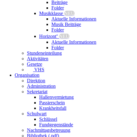
Beiträge
Folder
Musikklasse
NEU
Aktuelle Informationen
Musik Beiträge
Folder
Horizont⁺
NEU
Aktuelle Informationen
Folder
Stundeneinteilung
Aktivitäten
Gesetze
VHS
Organisation
Direktion
Administration
Sekretariat
Hallenvermietung
Passierschein
Krankheitsfall
Schulwart
Schlüssel
Fundgegenstände
Nachmittagsbetreuung
Bibliothek (.pdf)