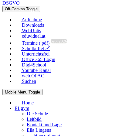
DSGVO
Off-Canvas Toggle
Aufnahme
Downloads
WebUntis
eduvidual.at
Sep. 2026
Termine (.pdf)
Schulbuffet 🔗
Unterrichtsfrei
Office 365 Login
Digi4School
Youtube-Kanal
web.OPAC
Suchen
Mobile Menu Toggle
Home
ELgym
Die Schule
Leitbild
Kontakt und Lage
Ella Lingens
Hausordnung