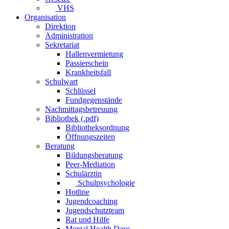
VHS
Organisation
Direktion
Administration
Sekretariat
Hallenvermietung
Passierschein
Krankheitsfall
Schulwart
Schlüssel
Fundgegenstände
Nachmittagsbetreuung
Bibliothek (.pdf)
Bibliotheksordnung
Öffnungszeiten
Beratung
Bildungsberatung
Peer-Mediation
Schulärztin
Schulpsychologie
Hotline
Jugendcoaching
Jugendschutzteam
Rat und Hilfe
Mental Health Days