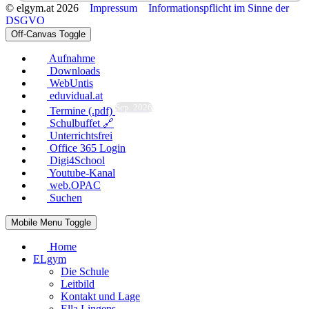
© elgym.at 2026
Impressum
Informationspflicht im Sinne der
DSGVO
Off-Canvas Toggle
Aufnahme
Downloads
WebUntis
eduvidual.at
Sep. 2026
Termine (.pdf)
Schulbuffet 🔗
Unterrichtsfrei
Office 365 Login
Digi4School
Youtube-Kanal
web.OPAC
Suchen
Mobile Menu Toggle
Home
ELgym
Die Schule
Leitbild
Kontakt und Lage
Ella Lingens