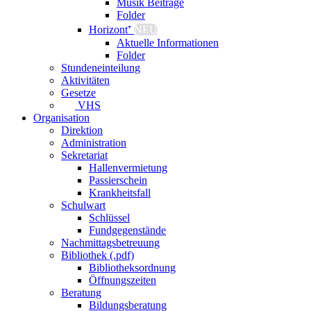
Musik Beiträge
Folder
Horizont⁺
NEU
Aktuelle Informationen
Folder
Stundeneinteilung
Aktivitäten
Gesetze
VHS
Organisation
Direktion
Administration
Sekretariat
Hallenvermietung
Passierschein
Krankheitsfall
Schulwart
Schlüssel
Fundgegenstände
Nachmittagsbetreuung
Bibliothek (.pdf)
Bibliotheksordnung
Öffnungszeiten
Beratung
Bildungsberatung