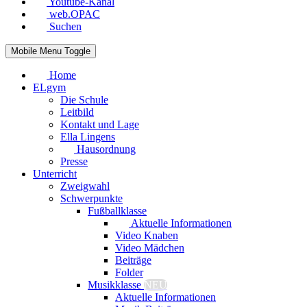
Youtube-Kanal
web.OPAC
Suchen
Mobile Menu Toggle
Home
ELgym
Die Schule
Leitbild
Kontakt und Lage
Ella Lingens
Hausordnung
Presse
Unterricht
Zweigwahl
Schwerpunkte
Fußballklasse
Aktuelle Informationen
Video Knaben
Video Mädchen
Beiträge
Folder
Musikklasse
NEU
Aktuelle Informationen