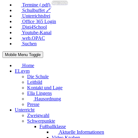
Sep. 2026
Termine (.pdf)
Schulbuffet 🔗
Unterrichtsfrei
Office 365 Login
Digi4School
Youtube-Kanal
web.OPAC
Suchen
Mobile Menu Toggle
Home
ELgym
Die Schule
Leitbild
Kontakt und Lage
Ella Lingens
Hausordnung
Presse
Unterricht
Zweigwahl
Schwerpunkte
Fußballklasse
Aktuelle Informationen
Video Knaben