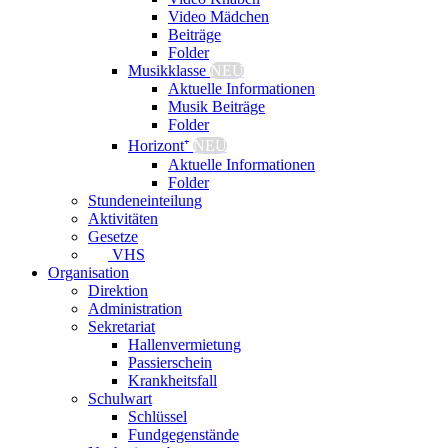
Video Mädchen
Beiträge
Folder
Musikklasse
NEU
Aktuelle Informationen
Musik Beiträge
Folder
Horizont⁺
NEU
Aktuelle Informationen
Folder
Stundeneinteilung
Aktivitäten
Gesetze
VHS
Organisation
Direktion
Administration
Sekretariat
Hallenvermietung
Passierschein
Krankheitsfall
Schulwart
Schlüssel
Fundgegenstände