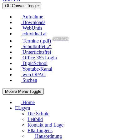
Off-Canvas Toggle
Aufnahme
Downloads
WebUntis
eduvidual.at
Sep. 2026
Termine (.pdf)
Schulbuffet 🔗
Unterrichtsfrei
Office 365 Login
Digi4School
Youtube-Kanal
web.OPAC
Suchen
Mobile Menu Toggle
Home
ELgym
Die Schule
Leitbild
Kontakt und Lage
Ella Lingens
Hausordnung