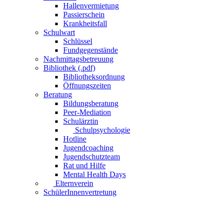
Hallenvermietung
Passierschein
Krankheitsfall
Schulwart
Schlüssel
Fundgegenstände
Nachmittagsbetreuung
Bibliothek (.pdf)
Bibliotheksordnung
Öffnungszeiten
Beratung
Bildungsberatung
Peer-Mediation
Schulärztin
Schulpsychologie
Hotline
Jugendcoaching
Jugendschutzteam
Rat und Hilfe
Mental Health Days
Elternverein
SchülerInnenvertretung