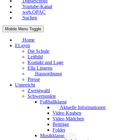
Digi4School
Youtube-Kanal
web.OPAC
Suchen
Mobile Menu Toggle
Home
ELgym
Die Schule
Leitbild
Kontakt und Lage
Ella Lingens
Hausordnung
Presse
Unterricht
Zweigwahl
Schwerpunkte
Fußballklasse
Aktuelle Informationen
Video Knaben
Video Mädchen
Beiträge
Folder
Musikklasse
NEU