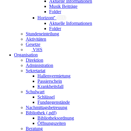
Aktuelle Informationen
Musik Beiträge
Folder
Horizont⁺
NEU
Aktuelle Informationen
Folder
Stundeneinteilung
Aktivitäten
Gesetze
VHS
Organisation
Direktion
Administration
Sekretariat
Hallenvermietung
Passierschein
Krankheitsfall
Schulwart
Schlüssel
Fundgegenstände
Nachmittagsbetreuung
Bibliothek (.pdf)
Bibliotheksordnung
Öffnungszeiten
Beratung