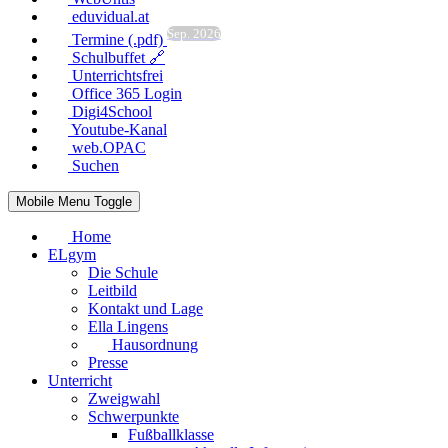
eduvidual.at
Sep. 2026
Termine (.pdf)
Schulbuffet 🔗
Unterrichtsfrei
Office 365 Login
Digi4School
Youtube-Kanal
web.OPAC
Suchen
Mobile Menu Toggle
Home
ELgym
Die Schule
Leitbild
Kontakt und Lage
Ella Lingens
Hausordnung
Presse
Unterricht
Zweigwahl
Schwerpunkte
Fußballklasse