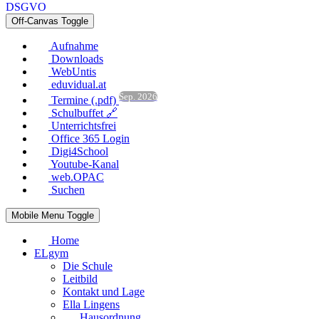
DSGVO
Off-Canvas Toggle
Aufnahme
Downloads
WebUntis
eduvidual.at
Sep. 2026
Termine (.pdf)
Schulbuffet 🔗
Unterrichtsfrei
Office 365 Login
Digi4School
Youtube-Kanal
web.OPAC
Suchen
Mobile Menu Toggle
Home
ELgym
Die Schule
Leitbild
Kontakt und Lage
Ella Lingens
Hausordnung