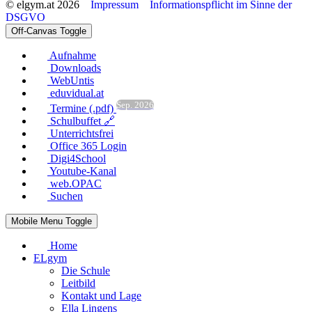
© elgym.at 2026
Impressum
Informationspflicht im Sinne der
DSGVO
Off-Canvas Toggle
Aufnahme
Downloads
WebUntis
eduvidual.at
Sep. 2026
Termine (.pdf)
Schulbuffet 🔗
Unterrichtsfrei
Office 365 Login
Digi4School
Youtube-Kanal
web.OPAC
Suchen
Mobile Menu Toggle
Home
ELgym
Die Schule
Leitbild
Kontakt und Lage
Ella Lingens