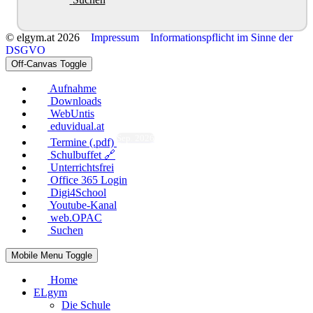
© elgym.at 2026
Impressum
Informationspflicht im Sinne der
DSGVO
Off-Canvas Toggle
Aufnahme
Downloads
WebUntis
eduvidual.at
Sep. 2026
Termine (.pdf)
Schulbuffet 🔗
Unterrichtsfrei
Office 365 Login
Digi4School
Youtube-Kanal
web.OPAC
Suchen
Mobile Menu Toggle
Home
ELgym
Die Schule