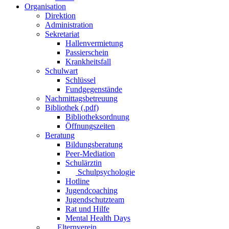
Organisation
Direktion
Administration
Sekretariat
Hallenvermietung
Passierschein
Krankheitsfall
Schulwart
Schlüssel
Fundgegenstände
Nachmittagsbetreuung
Bibliothek (.pdf)
Bibliotheksordnung
Öffnungszeiten
Beratung
Bildungsberatung
Peer-Mediation
Schulärztin
Schulpsychologie
Hotline
Jugendcoaching
Jugendschutzteam
Rat und Hilfe
Mental Health Days
Elternverein