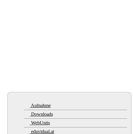
Aufnahme
Downloads
WebUntis
eduvidual.at