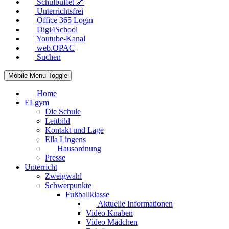
Schulbuffet 🔗
Unterrichtsfrei
Office 365 Login
Digi4School
Youtube-Kanal
web.OPAC
Suchen
Mobile Menu Toggle
Home
ELgym
Die Schule
Leitbild
Kontakt und Lage
Ella Lingens
Hausordnung
Presse
Unterricht
Zweigwahl
Schwerpunkte
Fußballklasse
Aktuelle Informationen
Video Knaben
Video Mädchen