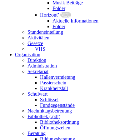
Musik Beiträge
Folder
Horizont⁺
NEU
Aktuelle Informationen
Folder
Stundeneinteilung
Aktivitäten
Gesetze
VHS
Organisation
Direktion
Administration
Sekretariat
Hallenvermietung
Passierschein
Krankheitsfall
Schulwart
Schlüssel
Fundgegenstände
Nachmittagsbetreuung
Bibliothek (.pdf)
Bibliotheksordnung
Öffnungszeiten
Beratung
Bildungsberatung