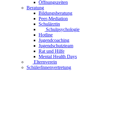
Öffnungszeiten
Beratung
Bildungsberatung
Peer-Mediation
Schulärztin
Schulpsychologie
Hotline
Jugendcoaching
Jugendschutzteam
Rat und Hilfe
Mental Health Days
Elternverein
SchülerInnenvertretung