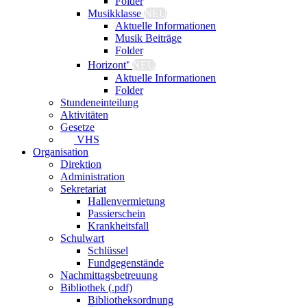
Folder
Musikklasse
NEU
Aktuelle Informationen
Musik Beiträge
Folder
Horizont⁺
NEU
Aktuelle Informationen
Folder
Stundeneinteilung
Aktivitäten
Gesetze
VHS
Organisation
Direktion
Administration
Sekretariat
Hallenvermietung
Passierschein
Krankheitsfall
Schulwart
Schlüssel
Fundgegenstände
Nachmittagsbetreuung
Bibliothek (.pdf)
Bibliotheksordnung