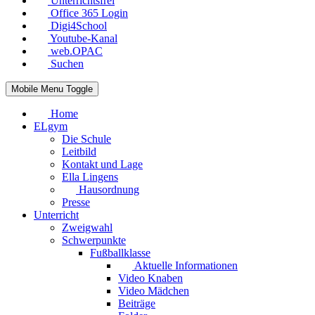
Unterrichtsfrei
Office 365 Login
Digi4School
Youtube-Kanal
web.OPAC
Suchen
Mobile Menu Toggle
Home
ELgym
Die Schule
Leitbild
Kontakt und Lage
Ella Lingens
Hausordnung
Presse
Unterricht
Zweigwahl
Schwerpunkte
Fußballklasse
Aktuelle Informationen
Video Knaben
Video Mädchen
Beiträge