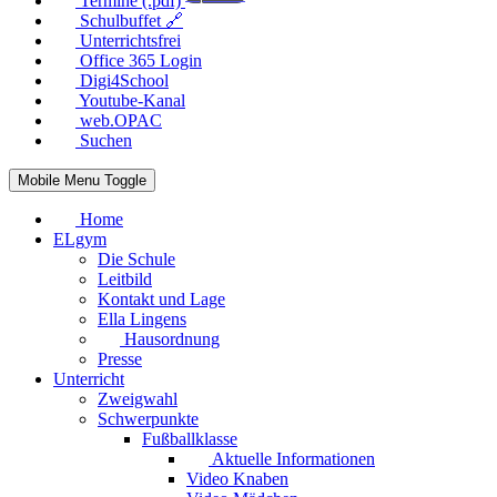
Termine (.pdf)
Schulbuffet 🔗
Unterrichtsfrei
Office 365 Login
Digi4School
Youtube-Kanal
web.OPAC
Suchen
Mobile Menu Toggle
Home
ELgym
Die Schule
Leitbild
Kontakt und Lage
Ella Lingens
Hausordnung
Presse
Unterricht
Zweigwahl
Schwerpunkte
Fußballklasse
Aktuelle Informationen
Video Knaben