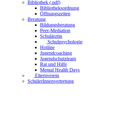
Bibliothek (.pdf)
Bibliotheksordnung
Öffnungszeiten
Beratung
Bildungsberatung
Peer-Mediation
Schulärztin
Schulpsychologie
Hotline
Jugendcoaching
Jugendschutzteam
Rat und Hilfe
Mental Health Days
Elternverein
SchülerInnenvertretung