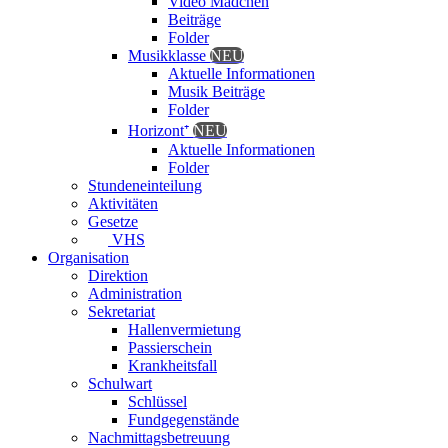
Video Mädchen
Beiträge
Folder
Musikklasse
NEU
Aktuelle Informationen
Musik Beiträge
Folder
Horizont⁺
NEU
Aktuelle Informationen
Folder
Stundeneinteilung
Aktivitäten
Gesetze
VHS
Organisation
Direktion
Administration
Sekretariat
Hallenvermietung
Passierschein
Krankheitsfall
Schulwart
Schlüssel
Fundgegenstände
Nachmittagsbetreuung