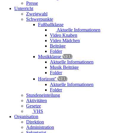
Presse
Unterricht
Zweigwahl
Schwerpunkte
Fußballklasse
Aktuelle Informationen
Video Knaben
Video Mädchen
Beiträge
Folder
Musikklasse
NEU
Aktuelle Informationen
Musik Beiträge
Folder
Horizont⁺
NEU
Aktuelle Informationen
Folder
Stundeneinteilung
Aktivitäten
Gesetze
VHS
Organisation
Direktion
Administration
Sekretariat