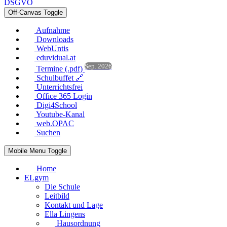
DSGVO
Off-Canvas Toggle
Aufnahme
Downloads
WebUntis
eduvidual.at
Sep. 2026
Termine (.pdf)
Schulbuffet 🔗
Unterrichtsfrei
Office 365 Login
Digi4School
Youtube-Kanal
web.OPAC
Suchen
Mobile Menu Toggle
Home
ELgym
Die Schule
Leitbild
Kontakt und Lage
Ella Lingens
Hausordnung