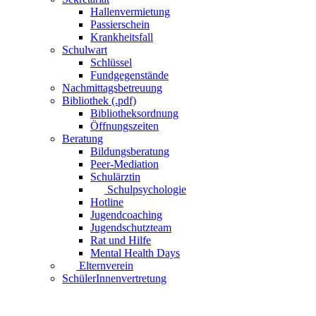
Hallenvermietung
Passierschein
Krankheitsfall
Schulwart
Schlüssel
Fundgegenstände
Nachmittagsbetreuung
Bibliothek (.pdf)
Bibliotheksordnung
Öffnungszeiten
Beratung
Bildungsberatung
Peer-Mediation
Schulärztin
Schulpsychologie
Hotline
Jugendcoaching
Jugendschutzteam
Rat und Hilfe
Mental Health Days
Elternverein
SchülerInnenvertretung