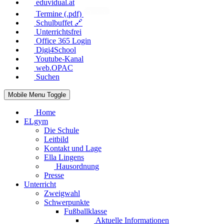
eduvidual.at
Sep. 2026
Termine (.pdf)
Schulbuffet 🔗
Unterrichtsfrei
Office 365 Login
Digi4School
Youtube-Kanal
web.OPAC
Suchen
Mobile Menu Toggle
Home
ELgym
Die Schule
Leitbild
Kontakt und Lage
Ella Lingens
Hausordnung
Presse
Unterricht
Zweigwahl
Schwerpunkte
Fußballklasse
Aktuelle Informationen