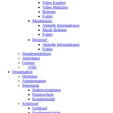
Video Knaben
Video Mädchen
Beiträge
Folder
Musikklasse
NEU
Aktuelle Informationen
Musik Beiträge
Folder
Horizont⁺
NEU
Aktuelle Informationen
Folder
Stundeneinteilung
Aktivitäten
Gesetze
VHS
Organisation
Direktion
Administration
Sekretariat
Hallenvermietung
Passierschein
Krankheitsfall
Schulwart
Schlüssel
Fundgegenstände