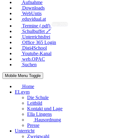
Aufnahme
Downloads
WebUntis
eduvidual.at
Sep. 2026
Termine (.pdf)
Schulbuffet 🔗
Unterrichtsfrei
Office 365 Login
Digi4School
Youtube-Kanal
web.OPAC
Suchen
Mobile Menu Toggle
Home
ELgym
Die Schule
Leitbild
Kontakt und Lage
Ella Lingens
Hausordnung
Presse
Unterricht
Zweigwahl