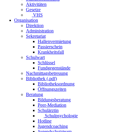
Aktivitäten
Gesetze
VHS
Organisation
Direktion
Administration
Sekretariat
Hallenvermietung
Passierschein
Krankheitsfall
Schulwart
Schlüssel
Fundgegenstände
Nachmittagsbetreuung
Bibliothek (.pdf)
Bibliotheksordnung
Öffnungszeiten
Beratung
Bildungsberatung
Peer-Mediation
Schulärztin
Schulpsychologie
Hotline
Jugendcoaching
Jugendschutzteam