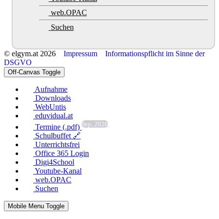
web.OPAC
Suchen
© elgym.at 2026
Impressum
Informationspflicht im Sinne der
DSGVO
Off-Canvas Toggle
Aufnahme
Downloads
WebUntis
eduvidual.at
Sep. 2026
Termine (.pdf)
Schulbuffet 🔗
Unterrichtsfrei
Office 365 Login
Digi4School
Youtube-Kanal
web.OPAC
Suchen
Mobile Menu Toggle