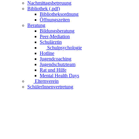
Nachmittagsbetreuung
Bibliothek (.pdf)
Bibliotheksordnung
Öffnungszeiten
Beratung
Bildungsberatung
Peer-Mediation
Schulärztin
Schulpsychologie
Hotline
Jugendcoaching
Jugendschutzteam
Rat und Hilfe
Mental Health Days
Elternverein
SchülerInnenvertretung