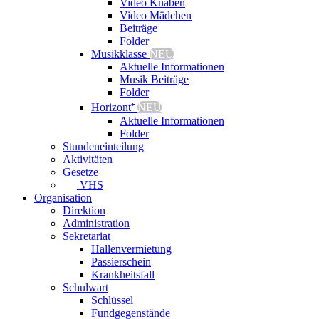
Video Knaben
Video Mädchen
Beiträge
Folder
Musikklasse
NEU
Aktuelle Informationen
Musik Beiträge
Folder
Horizont⁺
NEU
Aktuelle Informationen
Folder
Stundeneinteilung
Aktivitäten
Gesetze
VHS
Organisation
Direktion
Administration
Sekretariat
Hallenvermietung
Passierschein
Krankheitsfall
Schulwart
Schlüssel
Fundgegenstände