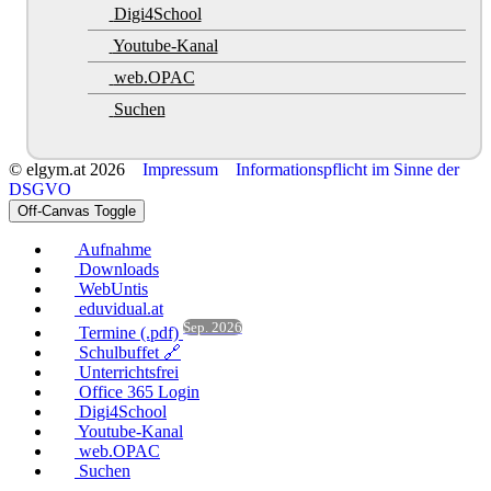
Digi4School
Youtube-Kanal
web.OPAC
Suchen
© elgym.at 2026
Impressum
Informationspflicht im Sinne der
DSGVO
Off-Canvas Toggle
Aufnahme
Downloads
WebUntis
eduvidual.at
Sep. 2026
Termine (.pdf)
Schulbuffet 🔗
Unterrichtsfrei
Office 365 Login
Digi4School
Youtube-Kanal
web.OPAC
Suchen