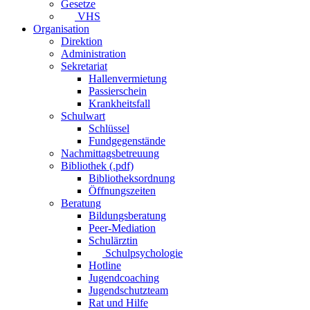
Gesetze
VHS
Organisation
Direktion
Administration
Sekretariat
Hallenvermietung
Passierschein
Krankheitsfall
Schulwart
Schlüssel
Fundgegenstände
Nachmittagsbetreuung
Bibliothek (.pdf)
Bibliotheksordnung
Öffnungszeiten
Beratung
Bildungsberatung
Peer-Mediation
Schulärztin
Schulpsychologie
Hotline
Jugendcoaching
Jugendschutzteam
Rat und Hilfe