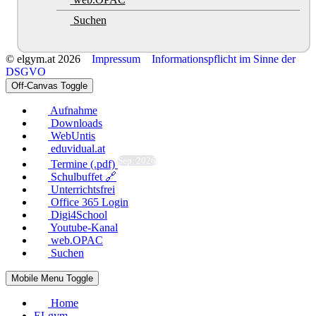
Suchen
© elgym.at 2026
Impressum
Informationspflicht im Sinne der
DSGVO
Off-Canvas Toggle
Aufnahme
Downloads
WebUntis
eduvidual.at
Sep. 2026
Termine (.pdf)
Schulbuffet 🔗
Unterrichtsfrei
Office 365 Login
Digi4School
Youtube-Kanal
web.OPAC
Suchen
Mobile Menu Toggle
Home
ELgym