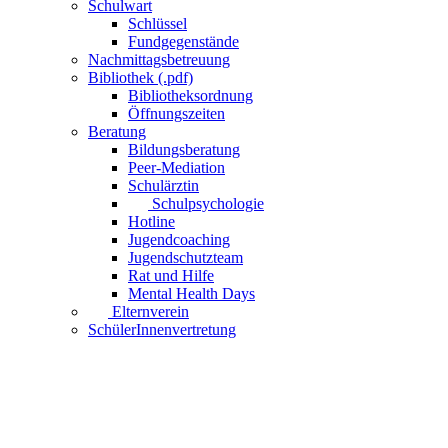
Schulwart
Schlüssel
Fundgegenstände
Nachmittagsbetreuung
Bibliothek (.pdf)
Bibliotheksordnung
Öffnungszeiten
Beratung
Bildungsberatung
Peer-Mediation
Schulärztin
Schulpsychologie
Hotline
Jugendcoaching
Jugendschutzteam
Rat und Hilfe
Mental Health Days
Elternverein
SchülerInnenvertretung