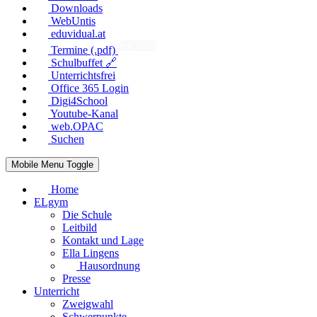
Downloads
WebUntis
eduvidual.at
Sep. 2026
Termine (.pdf)
Schulbuffet 🔗
Unterrichtsfrei
Office 365 Login
Digi4School
Youtube-Kanal
web.OPAC
Suchen
Mobile Menu Toggle
Home
ELgym
Die Schule
Leitbild
Kontakt und Lage
Ella Lingens
Hausordnung
Presse
Unterricht
Zweigwahl
Schwerpunkte