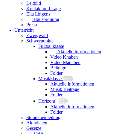
Leitbild
Kontakt und Lage
Ella Lingens
Hausordnung
Presse
Unterricht
Zweigwahl
Schwerpunkte
Fußballklasse
Aktuelle Informationen
Video Knaben
Video Mädchen
Beiträge
Folder
Musikklasse
NEU
Aktuelle Informationen
Musik Beiträge
Folder
Horizont⁺
NEU
Aktuelle Informationen
Folder
Stundeneinteilung
Aktivitäten
Gesetze
VHS