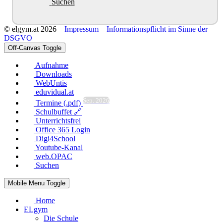
Suchen
© elgym.at 2026
Impressum
Informationspflicht im Sinne der
DSGVO
Off-Canvas Toggle
Aufnahme
Downloads
WebUntis
eduvidual.at
Sep. 2026
Termine (.pdf)
Schulbuffet 🔗
Unterrichtsfrei
Office 365 Login
Digi4School
Youtube-Kanal
web.OPAC
Suchen
Mobile Menu Toggle
Home
ELgym
Die Schule