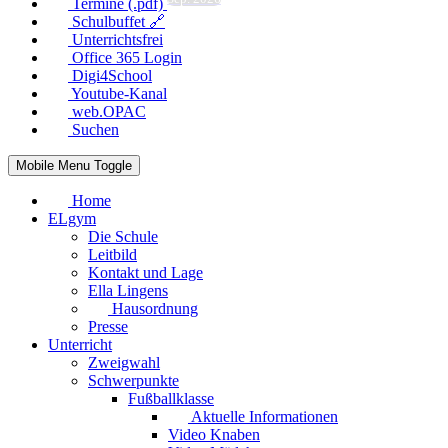
Termine (.pdf)
Schulbuffet 🔗
Unterrichtsfrei
Office 365 Login
Digi4School
Youtube-Kanal
web.OPAC
Suchen
Mobile Menu Toggle
Home
ELgym
Die Schule
Leitbild
Kontakt und Lage
Ella Lingens
Hausordnung
Presse
Unterricht
Zweigwahl
Schwerpunkte
Fußballklasse
Aktuelle Informationen
Video Knaben