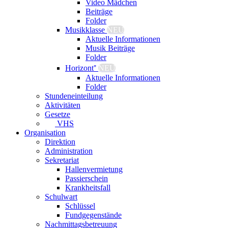
Video Mädchen
Beiträge
Folder
Musikklasse
NEU
Aktuelle Informationen
Musik Beiträge
Folder
Horizont⁺
NEU
Aktuelle Informationen
Folder
Stundeneinteilung
Aktivitäten
Gesetze
VHS
Organisation
Direktion
Administration
Sekretariat
Hallenvermietung
Passierschein
Krankheitsfall
Schulwart
Schlüssel
Fundgegenstände
Nachmittagsbetreuung