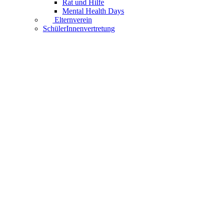
Rat und Hilfe
Mental Health Days
Elternverein
SchülerInnenvertretung