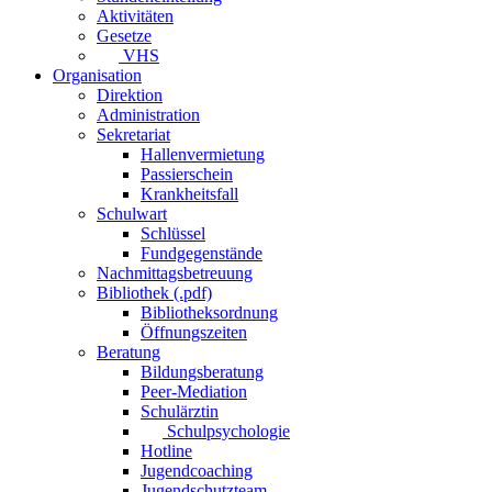
Aktivitäten
Gesetze
VHS
Organisation
Direktion
Administration
Sekretariat
Hallenvermietung
Passierschein
Krankheitsfall
Schulwart
Schlüssel
Fundgegenstände
Nachmittagsbetreuung
Bibliothek (.pdf)
Bibliotheksordnung
Öffnungszeiten
Beratung
Bildungsberatung
Peer-Mediation
Schulärztin
Schulpsychologie
Hotline
Jugendcoaching
Jugendschutzteam