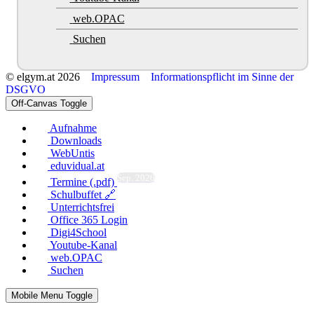
web.OPAC
Suchen
© elgym.at 2026
Impressum
Informationspflicht im Sinne der
DSGVO
Off-Canvas Toggle
Aufnahme
Downloads
WebUntis
eduvidual.at
Sep. 2026
Termine (.pdf)
Schulbuffet 🔗
Unterrichtsfrei
Office 365 Login
Digi4School
Youtube-Kanal
web.OPAC
Suchen
Mobile Menu Toggle